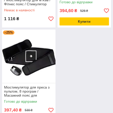
/ Міостимулятор для м'язів /
Електромасажер /
Готово до відправки
Фітнес пояс / Стимулятор
Міостимулятор для шиї
м'язів для фітнесу
Немає в наявності
394,60
₴
526 ₴
1 116
₴
Купити
–25%
Міостимулятор для преса з
пультом, 8 програм /
Масажний пояс для
схуднення / Електричний
Готово до відправки
пояс для живота
397,40
₴
530 ₴