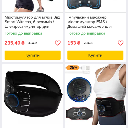
Міостимулятор для м'язів 3в1
Імпульсний масажер
Smart Witness, 6 режимів /
міостимулятор EMS /
Електростимулятор для
Домашній масажер для
преса / Апарат для
преса / Електростимулятор
Готово до відправки
Готово до відправки
міостимуляції
м'язів
235,40
153
₴
₴
314 ₴
204 ₴
Купити
Купити
–25%