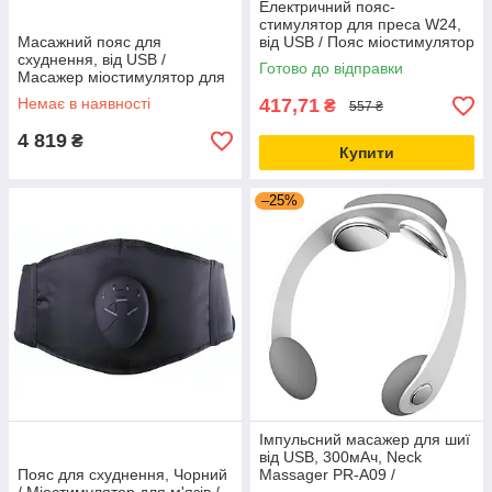
Електричний пояс-
стимулятор для преса W24,
Масажний пояс для
від USB / Пояс міостимулятор
схуднення, від USB /
з режимами / Масажер для
Готово до відправки
Масажер міостимулятор для
м'язів
преса / Електричний пояс
Немає в наявності
417,71
₴
557 ₴
для живота
4 819
₴
Купити
–25%
Імпульсний масажер для шиї
від USB, 300мАч, Neck
Пояс для схуднення, Чорний
Massager PR-A09 /