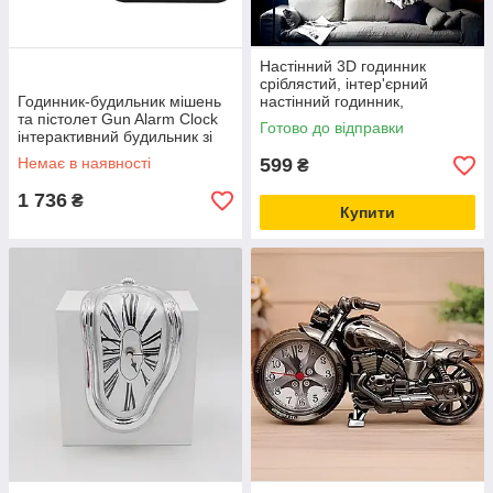
Настінний 3D годинник
сріблястий, інтер'єрний
Годинник-будильник мішень
настінний годинник,
та пістолет Gun Alarm Clock
Годинник, що клеїться на
Готово до відправки
інтерактивний будильник зі
стіну
стрільбою для пробудження
Немає в наявності
599
₴
1 736
₴
Купити