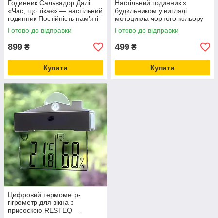
Годинник Сальвадор Далі
Настільний годинник з
«Час, що тікає» — настільний
будильником у вигляді
годинник Постійність пам’яті
мотоцикла чорного кольору
18×12×5 см, стильний
— інтер'єрний годинник-Байк
Готово до відправки
Готово до відправки
сюрреалістичний декор
RESTEQ 22,5×12,5 см
899
499
₴
₴
Купити
Купити
Цифровий термометр-
гігрометр для вікна з
присоскою RESTEQ —