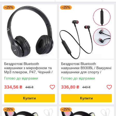
–25%
–25%
Бездротові Bluetooth
Бездротові Bluetooth
навушники з мікрофоном та
навушники B930BL / Вакуумні
Mp3 плеєром, P47, Чорний /
навушники для спорту /
Стерео гарнітура / Накладні
Навушники з мікрофоном
Готово до відправки
Готово до відправки
навушники блютуз
334,56
336,80
₴
₴
446 ₴
449 ₴
Купити
Купити
–25%
–25%