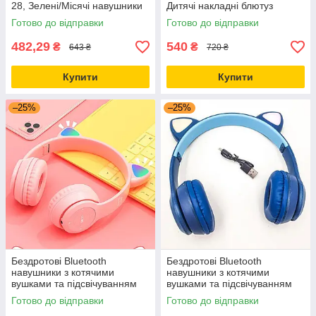
28, Зелені/Місячі навушники
Дитячі накладні блютуз
блютуз/Bluetooth навушники
навушники
Готово до відправки
Готово до відправки
482,29
540
₴
₴
643 ₴
720 ₴
Купити
Купити
–25%
–25%
Бездротові Bluetooth
Бездротові Bluetooth
навушники з котячими
навушники з котячими
вушками та підсвічуванням
вушками та підсвічуванням
Cat Miu Star P47 Рожеві /
Cat Miu Star P47 Сині / Дитячі
Готово до відправки
Готово до відправки
Дитячі навушники
навушники