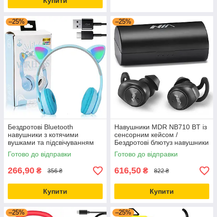
Купити
–25%
–25%
Бездротові Bluetooth
Навушники MDR NB710 BT із
навушники з котячими
сенсорним кейсом /
вушками та підсвічуванням
Бездротові блютуз навушники
Cat Miu Star P47 Блакитний /
/ Вакуумні навушники з
Готово до відправки
Готово до відправки
Дитячі навушники
мікрофоном
266,90
616,50
₴
₴
356 ₴
822 ₴
Купити
Купити
–25%
–25%