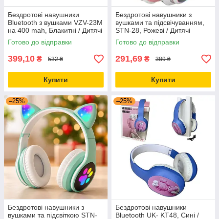
Бездротові навушники
Бездротові навушники з
Bluetooth з вушками VZV-23M
вушками та підсвічуванням,
на 400 mah, Блакитні / Дитячі
STN-28, Рожеві / Дитячі
накладні навушники з
навушники / Bluetooth
Готово до відправки
Готово до відправки
підсвічуванням
навушники
399,10
291,69
₴
₴
532 ₴
389 ₴
Купити
Купити
–25%
–25%
Бездротові навушники з
Бездротові навушники
вушками та підсвіткою STN-
Bluetooth UK- KT48, Сині /