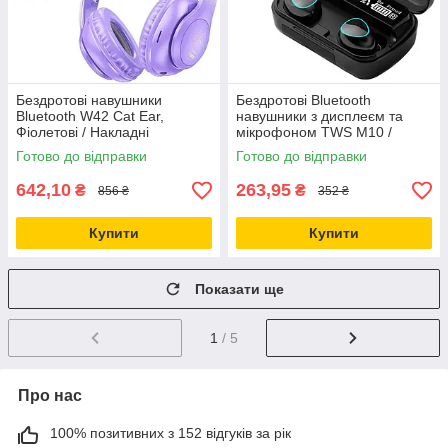
Бездротові навушники
Бездротові Bluetooth
Bluetooth W42 Cat Ear,
навушники з дисплеєм та
Фіолетові / Накладні
мікрофоном TWS M10 /
навушники з вушками /
Блютуз навушники /
Готово до відправки
Готово до відправки
Блютуз навушники
Навушники з PowerBank
642,10
263,95
₴
₴
856 ₴
352 ₴
Купити
Купити
Показати ще
1
/ 5
Про нас
100% позитивних з 152 відгуків за рік