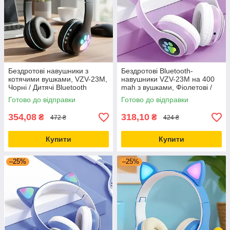
Бездротові навушники з
Бездротові Bluetooth-
котячими вушками, VZV-23M,
навушники VZV-23M на 400
Чорні / Дитячі Bluetooth
mah з вушками, Фіолетові /
навушники з мікрофоном
Місячі навушники з підсвіткою
Готово до відправки
Готово до відправки
354,08
318,10
₴
₴
472 ₴
424 ₴
Купити
Купити
–25%
–25%