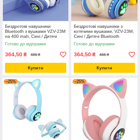
Бездротові навушники
Бездротові навушники з
Bluetooth з вушками VZV-23M
котячими вушками, VZV-23M,
на 400 mah, Сині / Дитячі
Сині / Дитячі Bluetooth
накладні навушники з
навушники з мікрофоном
Готово до відправки
Готово до відправки
підсвічуванням
364,50
364,50
₴
₴
486 ₴
486 ₴
Купити
Купити
–25%
–25%