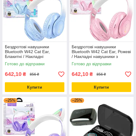
Бездротові навушники
Бездротові навушники
Bluetooth W42 Cat Ear,
Bluetooth W42 Cat Ear, Рожеві
Блакитні / Накладні
/ Накладні навушники з
навушники з вушками /
вушками / Блютуз навушники
Готово до відправки
Готово до відправки
Блютуз навушники
642,10
642,10
₴
₴
856 ₴
856 ₴
Купити
Купити
–25%
–25%