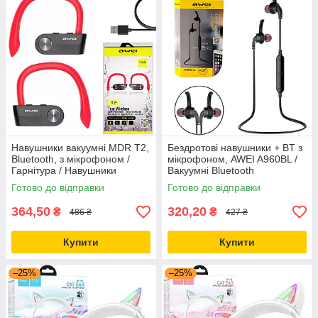
Навушники вакуумні MDR T2,
Бездротові навушники + BT з
Bluetooth, з мікрофоном /
мікрофоном, AWEI A960BL /
Гарнітура / Навушники
Вакуумні Bluetooth
вкладиші
навушники
Готово до відправки
Готово до відправки
364,50
320,20
₴
₴
486 ₴
427 ₴
Купити
Купити
–25%
–25%