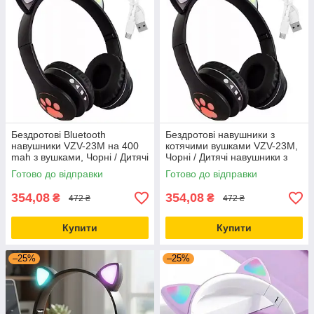
Бездротові Bluetooth
Бездротові навушники з
навушники VZV-23M на 400
котячими вушками VZV-23M,
mah з вушками, Чорні / Дитячі
Чорні / Дитячі навушники з
навушники з підсвічуванням
підсвіткою / Навушники
Готово до відправки
Готово до відправки
блютуз
354,08
354,08
₴
₴
472 ₴
472 ₴
Купити
Купити
–25%
–25%