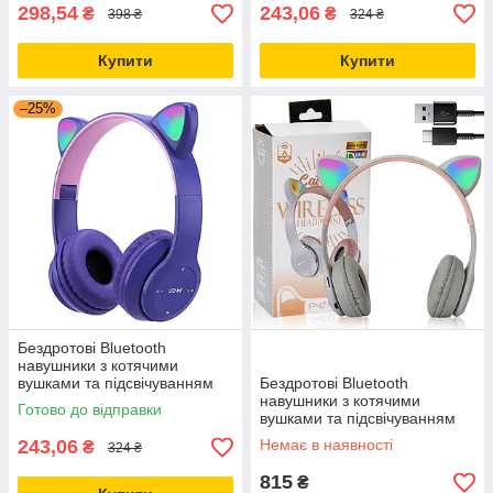
298,54
243,06
₴
₴
398 ₴
324 ₴
Купити
Купити
–25%
Бездротові Bluetooth
навушники з котячими
вушками та підсвічуванням
Бездротові Bluetooth
Cat Miu Star P47 Фіолетові /
навушники з котячими
Готово до відправки
Дитячі навушники
вушками та підсвічуванням
Cat Miu Star P47 Сірий /
243,06
Немає в наявності
₴
324 ₴
Дитячі навушники
815
₴