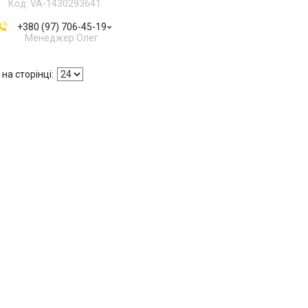
VA-1430293641
+380 (97) 706-45-19
Менеджер Олег