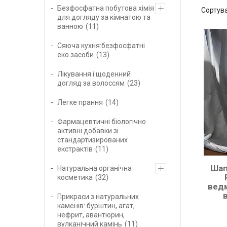
Безфосфатна побутова хімія
для догляду за кімнатою та
ванною
11
Сяюча кухня:безфосфатні
еко засоби
13
Лікування і щоденний
догляд за волоссям
23
Легке прання
14
Фармацевтичні біологічно
активні добавки зі
стандартизированих
екстрактів
11
Шап
Натуральна органічна
косметика
32
ведм
Прикраси з натуральних
каменів: бурштин, агат,
нефрит, авантюрин,
вулканічний камінь
11