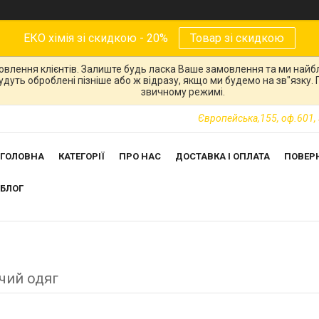
ЕКО хімія зі скидкою - 20%
Товар зі скидкою
овлення клієнтів. Залиште будь ласка Ваше замовлення та ми най
 будуть оброблені пізніше або ж відразу, якщо ми будемо на зв"язку
звичному режимі.
Європейська,155, оф.601, 
ГОЛОВНА
КАТЕГОРІЇ
ПРО НАС
ДОСТАВКА І ОПЛАТА
ПОВЕР
БЛОГ
чий одяг