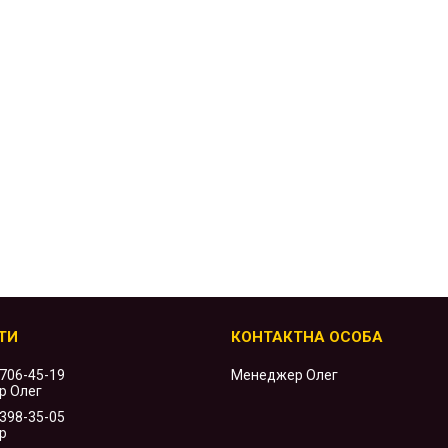
 706-45-19
Менеджер Олег
р Олег
 398-35-05
р