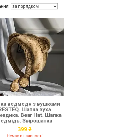
ка ведмедя з вушками
RESTEQ. Шапка вуха
едика. Bear Hat. Шапка
ведмідь. Звірошапка
399 ₴
Немає в наявності