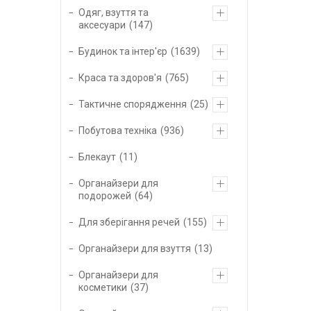
Одяг, взуття та
аксесуари
147
Будинок та інтер'єр
1639
Краса та здоров'я
765
Тактичне спорядження
25
Побутова техніка
936
Блекаут
11
Органайзери для
подорожей
64
Для зберігання речей
155
Органайзери для взуття
13
Органайзери для
косметики
37