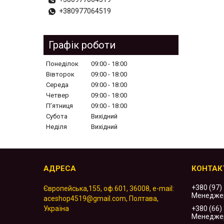
+380977064519
Графік роботи
Понеділок
09:00
18:00
Вівторок
09:00
18:00
Середа
09:00
18:00
Четвер
09:00
18:00
Пʼятниця
09:00
18:00
Субота
Вихідний
Неділя
Вихідний
+380 (97)
Європейська,155, оф.601, 36008, e-mail:
Менедже
aceshop4519@gmail.com, Полтава,
Україна
+380 (66)
Менедже