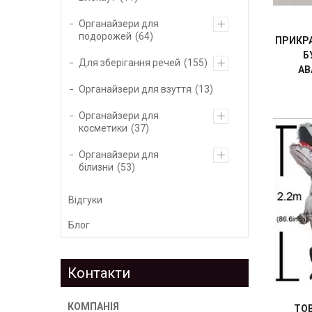
Органайзери для
подорожей
64
ПРИКРА
Б
Для зберігання речей
155
АВ
Органайзери для взуття
13
Органайзери для
косметики
37
Органайзери для
білизни
53
Відгуки
Блог
Контакти
ТО