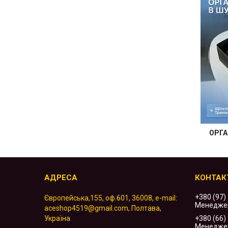
ОРГА
+380 (97)
Європейська,155, оф.601, 36008, e-mail:
Менедже
aceshop4519@gmail.com, Полтава,
Україна
+380 (66)
Менедже