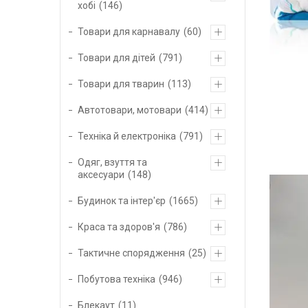
хобі
146
Товари для карнавалу
60
Товари для дітей
791
Товари для тварин
113
Автотовари, мотовари
414
Техніка й електроніка
791
Одяг, взуття та
аксесуари
148
Будинок та інтер'єр
1665
Краса та здоров'я
786
Тактичне спорядження
25
Побутова техніка
946
Блекаут
11