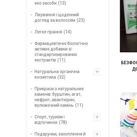
еко засоби
13
Лікування і щоденний
догляд за волоссям
23
Легке прання
14
Фармацевтичні біологічно
активні добавки зі
стандартизированих
екстрактів
11
БЕЗФО
Д
Натуральна органічна
косметика
32
Прикраси з натуральних
каменів: бурштин, агат,
нефрит, авантюрин,
вулканічний камінь
11
Спорт, туризм і
відпочинок
78
Подарунки, захоплення й