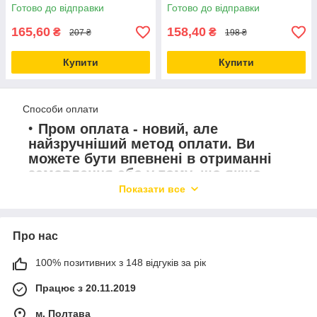
Німеччині, Італії та Франції.
відновлення емалі «Неalthy
Mom&Me&Dad, Dr.Blaumann
Готово до відправки
Готово до відправки
gums»
Саме це і робить нашу продукцію за доступною ціною, не
165,60
158,40
₴
₴
207 ₴
198 ₴
економлячи на її якості!
Цікаво?
Купити
Купити
Тоді Вперед до результату і якості!!!!
В цьому розділі Ви зможете ознайомитися з натуральною,
органічною, лікувальною косметикою (космецевтика)
Способи оплати
Пром оплата
- новий, але
найзручніший метод оплати. Ви
можете бути впевнені в отриманні
замовлення або у тому, що якщо
замовлення не отримано, вам
Показати все
повернуть гроші.
післяплата
- це оплата товару/
Про нас
вантажу одержувачем під час
отримання посилки у відділенні
100% позитивних з 148 відгуків за рік
служби доставки або за місцем
проживання. Тобто, накладений
Працює з 20.11.2019
платіж - це певна грошова сума, яка
м. Полтава