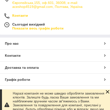
стягується поштовим сервісом з
Європейська,155, оф.601, 36008, e-mail:
адресата при врученні йому того,
aceshop4519@gmail.com, Полтава, Україна
що прийшло йому поштою. Сума
складається з: Ціни замовленого
Контакти
товару + вартість послуги вартість
Сьогодні вихідний
послуги, точну інформацію можна
Показати весь графік роботи
дізнатися у відділенні служби
доставки або на їх сайті . У зв'язку з
випадками, коли клієнт не
Про нас
приходить за замовленням ми
залишаємо за собою право просити
Контакти
передоплату у нових клієнтів, у
розмірі подвійної вартості
доставки, при повторній покупці у
Доставка та оплата
нашому магазині, це обмеження
буде автоматично знято.
Графік роботи
Передоплата
- ви можете оплатити
вартість товару через платіжну
Повна версія сайту
Наразі компанія не може швидко обробляти замовлення
систему WayForPay або запитати
клієнтів. Залиште будь ласка Ваше замовлення та ми
найближчим зручним часом зв"яжемось з Вами.
реквізити і перевести суму на
Сайт створено на маркетплейсі
Prom.ua
Замовлення та повідомлення для компанії, прислані у
банківську картку Приватбанку або
вихідні, будуть оброблені пізніше або ж відразу, якщо ми