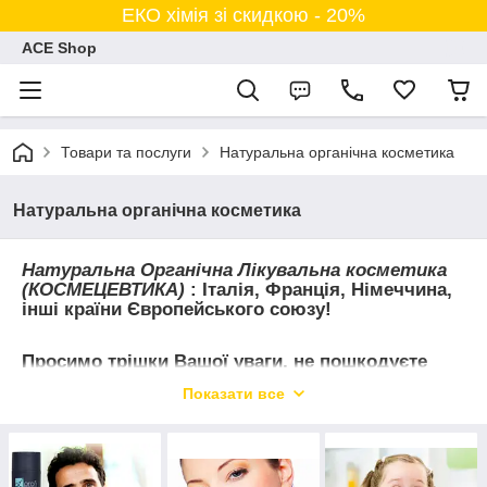
ЕКО хімія зі скидкою - 20%
ACE Shop
Товари та послуги
Натуральна органічна косметика
Натуральна органічна косметика
Натуральна Органічна Лікувальна косметика
(КОСМЕЦЕВТИКА)
: Італія, Франція, Німеччина,
інші країни Європейського союзу!
Просимо трішки Вашої уваги, не пошкодуєте
Показати все
А Вас хіба не дістала постійна безглузда реклама продукції,
яка призначена лише для того, щоб зацікавити людину і
залізти до неї в гаманець?
При цьому виробники зовсім не переживають про клієнта,
про те чи вирішить він проблему через яку шукає ту чи іншу