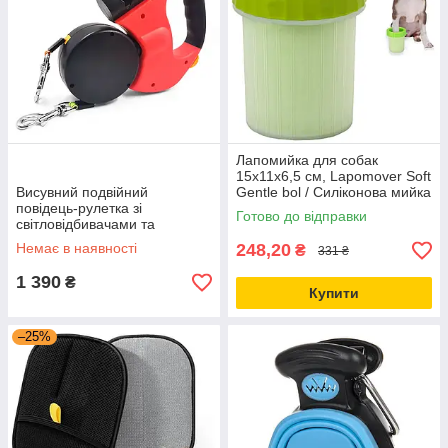
Лапомийка для собак
15х11х6,5 см, Lapomover Soft
Висувний подвійний
Gentle bol / Силіконова мийка
повідець-рулетка зі
для лап / Лапомийка
Готово до відправки
світловідбивачами та
силіконова
підсвіткою, 360°, 3 м,
Немає в наявності
248,20
₴
331 ₴
Червоний / Повідець-рулетка
для двох собак
1 390
₴
Купити
–25%