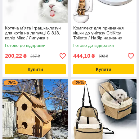
Котяча м'ята Іграшка-лизун
Комплект для привчання
для котів на липучці G 818,
кішки до унітазу CitiKitty
колір Мікс / Липучка з
Toilette / Набір навчання
котячою м'ятою для котів
кішок до туалету / Котячий
Готово до відправки
Готово до відправки
унітазу
200,22
444,10
₴
₴
267 ₴
592 ₴
Купити
Купити
–25%
–25%