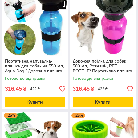
Портативна напувалка-
Дорожня поїлка для собак
пляшка для собак на 550 мл,
500 мл, Рожевий, PET
Aqua Dog / Дорожня пляшка
BOTTLE/ Портативна пляшка
для питної води для тварин
поїльник для собак у дорогу
Готово до відправки
Готово до відправки
316,45
316,45
₴
₴
422 ₴
422 ₴
Купити
Купити
–25%
–25%