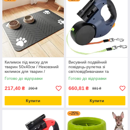
Килимок під миску для
Висувний подвійний
тварин 50х40см / Нековзний
повідець-рулетка зі
килимок для тварин /
світловідбивачами та
Килимок-підставка під миски
підсвіткою, 360°, 3 м, Синій /
Готово до відправки
Готово до відправки
Повідець-рулетка для двох
собак
217,40
660,81
₴
₴
290 ₴
881 ₴
Купити
Купити
–25%