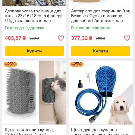
Двоповерхова годівниця для
Автокрісло для тварин до 9 кг,
птахів 23х16х18см, з фанери
Бежеве / Сумка в машину
/ Підвісна шпаківня для
для собак / Автогамак для
пташок / Двохрівнева
собак / Автосидіння для
Готово до відправки
Готово до відправки
годівниця
перевезення тварин
403,57
377,32
₴
₴
538 ₴
503 ₴
Купити
Купити
–25%
–25%
Щітка для тварин кутова,
Щітка-душ для купання
12.5x8.5x5 см, Сіра /
домашніх тварин, зі шлангом