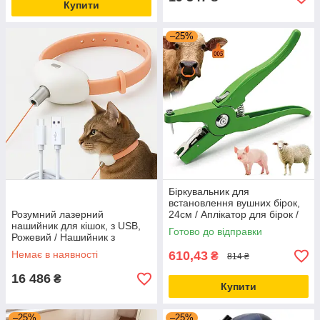
Купити
–25%
Біркувальник для
встановлення вушних бірок,
Розумний лазерний
24см / Аплікатор для бірок /
нашийник для кішок, з USB,
Біркувальник для тварин
Готово до відправки
Рожевий / Нашийник з
лазером для котів /
Немає в наявності
610,43
₴
814 ₴
Інтерактивна іграшка смарт
нашийник
16 486
₴
Купити
–25%
–25%