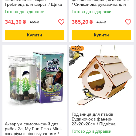
Гребінець для шерсті / Щітка
/ Силіконова рукавичка для
для вичісування шерсті
миття тварин
Готово до відправки
Готово до відправки
341,30
365,20
₴
₴
455 ₴
487 ₴
Купити
Купити
–25%
Годівниця для птахів
Будиночок з фанери
Акваріум самоочисний для
23х20х20см / Підвісна
рибок 2л, My Fun Fish / Міні-
вулична годівниця
Готово до відправки
акваріум з підсвічуванням /