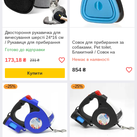
Двостороння рукавичка для
вичесування шерсті 24*16 см
/ Рукавиця для прибирання
Совок для прибирання за
шерсті / Щітка-рукавичка для
собаками, Pet toilet,
Готово до відправки
шерсті
Блакитний / Совок на
повідець /Совок-ковшик
173,18
Немає в наявності
₴
231 ₴
854
₴
Купити
–25%
–25%