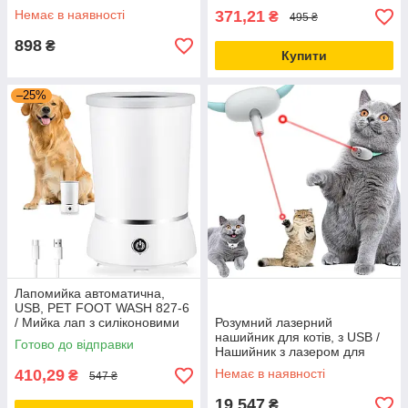
Акваріум маленький для
Немає в наявності
371,21
₴
495 ₴
рибок
898
₴
Купити
–25%
Лапомийка автоматична,
USB, PET FOOT WASH 827-6
/ Мийка лап з силіконовими
Розумний лазерний
щетинками / Мийка для лап
нашийник для котів, з USB /
Готово до відправки
собак
Нашийник з лазером для
котів / Інтерактивна іграшка
410,29
Немає в наявності
₴
547 ₴
смарт нашийник
19 547
₴