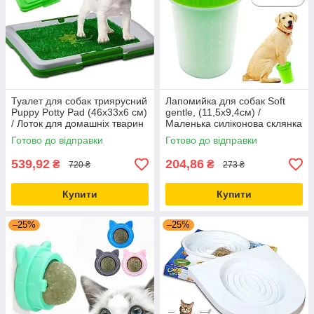
Туалет для собак триярусний
Лапомийка для собак Soft
Puppy Potty Pad (46х33х6 см)
gentle, (11,5х9,4см) /
/ Лоток для домашніх тварин
Маленька силіконова склянка
з імітацією трави
для миття лап
Готово до відправки
Готово до відправки
539,92
204,86
₴
₴
720 ₴
273 ₴
Купити
Купити
–25%
–25%