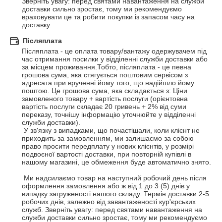
Зверніть увагу: перед святами навантаження на служби 
доставки сильно зростає, тому ми рекомендуємо 
враховувати це та робити покупки із запасом часу на 
доставку.
Післяплата
Післяплата - це оплата товару/вантажу одержувачем під 
час отримання посилки у відділенні служби доставки або 
за місцем проживання.Тобто, післяплата - це певна 
грошова сума, яка стягується поштовим сервісом з 
адресата при врученні йому того, що надійшло йому 
поштою. Це грошова сума, яка складається з: Ціни 
замовленого товару + вартість послуги (орієнтовна 
вартість послуги складає 20 гривень + 2% від суми 
переказу, точнішу інформацію уточнюйте у відділенні 
служби доставки).

 У зв'язку з випадками, що почастішали, коли клієнт не 
приходить за замовленням, ми залишаємо за собою 
право просити передплату у нових клієнтів, у розмірі 
подвоєної вартості доставки, при повторній купівлі в 
нашому магазині, це обмеження буде автоматично знято.

 Ми надсилаємо товар на наступний робочий день після 
оформлення замовлення або ж від 1 до 3 (5) днів у 
випадку загруженості нашого складу. Термін доставки 2-5 
робочих днів, залежно від завантаженості кур'єрських 
служб. Зверніть увагу: перед святами навантаження на 
служби доставки сильно зростає, тому ми рекомендуємо 