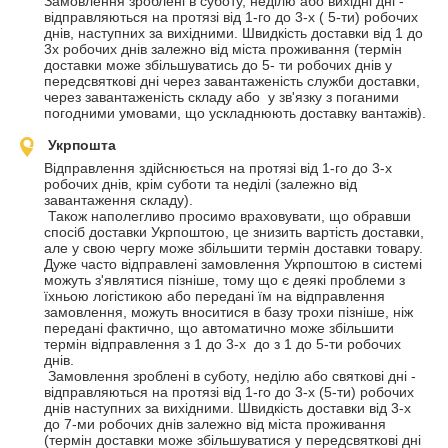
Замовлення зроблені в суботу, неділю або вихідні дні - 
відправляються на протязі від 1-го до 3-х ( 5-ти) робочих 
днів, наступних за вихідними. Швидкість доставки від 1 до 
3х робочих днів залежно від міста проживання (термін 
доставки може збільшуватись до 5- ти робочих днів у 
передсвяткові дні через завантаженість служби доставки, 
через завантаженість складу або  у зв'язку з поганими 
погодними умовами, що ускладнюють доставку вантажів).
Укрпошта
Відправлення здійснюється на протязі від 1-го до 3-х 
робочих днів, крім суботи та неділі (залежно від 
завантаження складу).

 Також наполегливо просимо враховувати, що обравши 
спосіб доставки Укрпоштою, це знизить вартість доставки, 
але у свою чергу може збільшити термін доставки товару.  
Дуже часто відправлені замовлення Укрпоштою в системі 
можуть з'являтися пізніше, тому що є деякі проблеми з 
їхньою логістикою або передані їм на відправлення 
замовлення, можуть вноситися в базу трохи пізніше, ніж 
передані фактично, що автоматично може збільшити 
термін відправлення з 1 до 3-х  до з 1 до 5-ти робочих 
днів.

 Замовлення зроблені в суботу, неділю або святкові дні - 
відправляються на протязі від 1-го до 3-х (5-ти) робочих 
днів наступних за вихідними. Швидкість доставки від 3-х 
до 7-ми робочих днів залежно від міста проживання 
(термін доставки може збільшуватися у передсвяткові дні 