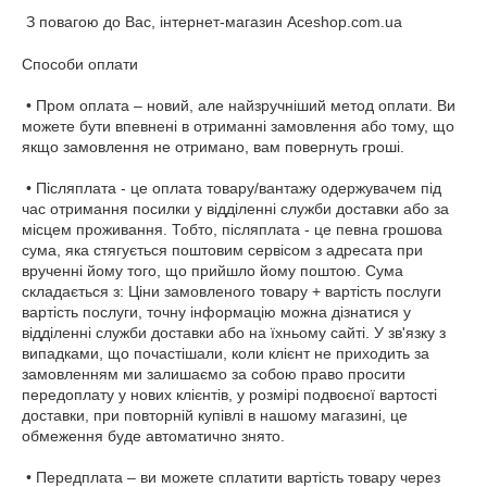
З повагою до Вас, інтернет-магазин Aceshop.com.ua
Способи оплати
• Пром оплата – новий, але найзручніший метод оплати. Ви
можете бути впевнені в отриманні замовлення або тому, що
якщо замовлення не отримано, вам повернуть гроші.
• Післяплата - це оплата товару/вантажу одержувачем під
час отримання посилки у відділенні служби доставки або за
місцем проживання. Тобто, післяплата - це певна грошова
сума, яка стягується поштовим сервісом з адресата при
врученні йому того, що прийшло йому поштою. Сума
складається з: Ціни замовленого товару + вартість послуги
вартість послуги, точну інформацію можна дізнатися у
відділенні служби доставки або на їхньому сайті. У зв'язку з
випадками, що почастішали, коли клієнт не приходить за
замовленням ми залишаємо за собою право просити
передоплату у нових клієнтів, у розмірі подвоєної вартості
доставки, при повторній купівлі в нашому магазині, це
обмеження буде автоматично знято.
• Передплата – ви можете сплатити вартість товару через