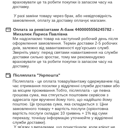
враховувати це та робити покупки із запасом часу на 
доставку.

 У разі заміни товару через брак, або невідповідність 
замовлення, оплату за доставку оплачує магазин.
Оплата за реквізитами А-банк 4400005556245782 -
Михалюк Лариса Павлівна
Ми надсилаємо товар на наступний робочий день після 
оформлення замовлення. Термін доставки 2-5 робочих 
днів, залежно від завантаженості кур'єрських служб. 
Зверніть увагу: перед святами навантаження на служби 
доставки сильно зростає, тому ми рекомендуємо 
враховувати це та робити покупки із запасом часу на 
доставку.
Післяплата "Укрпошта"
Післяплата - це оплата товару/вантажу одержувачем під 
час отримання посилки у відділенні служби доставки або 
за місцем проживання.Тобто, післяплата - це певна 
грошова сума, яка стягується поштовим сервісом з 
адресата при врученні йому того, що надійшло йому 
поштою. Це грошова сума, яка складається з: Ціни 
замовленого товару + вартість послуги (орієнтовна 
вартість послуги складає 10 гривень + 1% від суми 
переказу, точнішу інформацію уточнюйте у відділенні 
служби доставки).

 У зв'язку з випадками, що почастішали, коли клієнт не 