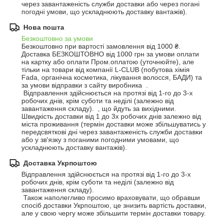
через завантаженість служби доставки або через погані 
погодні умови, що ускладнюють доставку вантажів).
Нова пошта
Безкоштовно за умови
Безкоштовно при вартості замовлення від 1000 ₴.
Доставка БЕЗКОШТОВНО від 1000 грн за умови оплати 
на картку або оплати Пром.оплатою (уточнюйте), але 
тільки на товари від компанії L-CLUB (побутова хімія 
Fada, органічна косметика, лікування волосся, БАДИ) та 
за умови відправки з сайту виробника  .

 Відправлення здійснюється на протязі від 1-го до 3-х 
робочих днів, крім суботи та неділі (залежно від 
завантаження складу).  , що йдуть за вихідними.  
Швидкість доставки від 1 до 3х робочих днів залежно від 
міста проживання (термін доставки може збільшуватись у 
передсвяткові дні через завантаженість служби доставки 
або у зв'язку з поганими погодними умовами, що 
ускладнюють доставку вантажів).
Доставка Укрпоштою
Відправлення здійснюється на протязі від 1-го до 3-х 
робочих днів, крім суботи та неділі (залежно від 
завантаження складу).

 Також наполегливо просимо враховувати, що обравши 
спосіб доставки Укрпоштою, це знизить вартість доставки, 
але у свою чергу може збільшити термін доставки товару.  