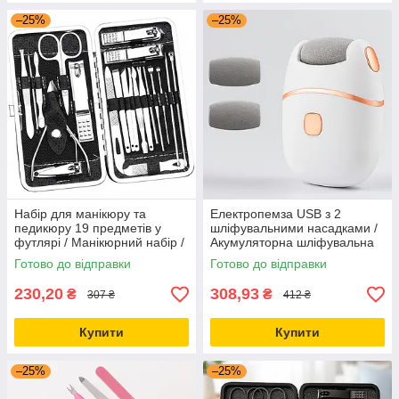
–25%
–25%
Набір для манікюру та
Електропемза USB з 2
педикюру 19 предметів у
шліфувальними насадками /
футлярі / Манікюрний набір /
Акумуляторна шліфувальна
Манікюрно-педикюрний
машинка для педикюру /
Готово до відправки
Готово до відправки
набір / Набір для нігтів
Прилад для педикюру
акумуляторний
230,20
308,93
₴
₴
307 ₴
412 ₴
Купити
Купити
–25%
–25%