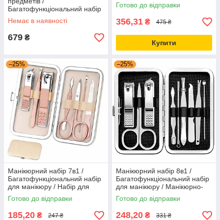
предметів /
для гель-лаку / Сушка для
Готово до відправки
Багатофункціональний набір
манікюру
для манікюру / Набір для
Немає в наявності
356,31
₴
475 ₴
педікюру / Манікюрно-
педикюрний набір
679
₴
Купити
–25%
–25%
Манікюрний набір 7в1 /
Манікюрний набір 8в1 /
Багатофункціональний набір
Багатофункціональний набір
для манікюру / Набір для
для манікюру / Манікюрно-
педікюру / Манікюрно-
педикюрний / Набір для
Готово до відправки
Готово до відправки
педикюрний набір
педікюру
185,20
248,20
₴
₴
247 ₴
331 ₴