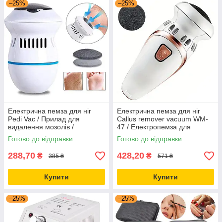
–25%
–25%
Електрична пемза для ніг
Електрична пемза для ніг
Pedi Vac / Прилад для
Callus remover vacuum WM-
видалення мозолів /
47 / Електропемза для
Вакуумна пемза / Пилочка
чищення п'ят
Готово до відправки
Готово до відправки
для п'яток
288,70
428,20
₴
₴
385 ₴
571 ₴
Купити
Купити
–25%
–25%