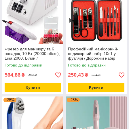
Фрезер для манікюру та 6
Професійний манікюрний-
насадок, 10 Вт (20000 об/хв),
педикюрний набір 10в1 у
Lina 2000, Білий /
футлярі / Дорожній набір
Професійний апарат для
манікюрний з медичної сталі
Готово до відправки
Готово до відправки
педикюру
564,86
250,43
₴
₴
753 ₴
334 ₴
Купити
Купити
–25%
–25%