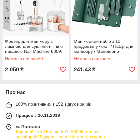
Фрезер для манікюру з
Манікюрний набір з 10
лампою для сушіння нігтів 6
предметів у чохлі / Набір для
насадок, Nail Machine 8809,
манікюру / Манікюрно-
Білий/Фрезер для педикюру
педикюрний набір
Немає в наявності
Немає в наявності
та манікюру
2 050
241,43
₴
₴
Про нас
100% позитивних з 152 відгуків за рік
Працює з 20.11.2019
м. Полтава
Європейська,155, оф.601, 36008, e-mail:
aceshop4519@gmail.com, Полтава, Україна