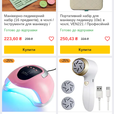
Манікюрно-педикюрний
Портативний набір для
набір (16 предметів), в чохлі /
манікюру педикюру 10в1 в
Інструменти для манікюру /
чохлі, VEN221 / Професійний
Набір для педикюру
манікюрний набір
Готово до відправки
Готово до відправки
223,60
250,43
₴
₴
298 ₴
334 ₴
Купити
Купити
–25%
–25%