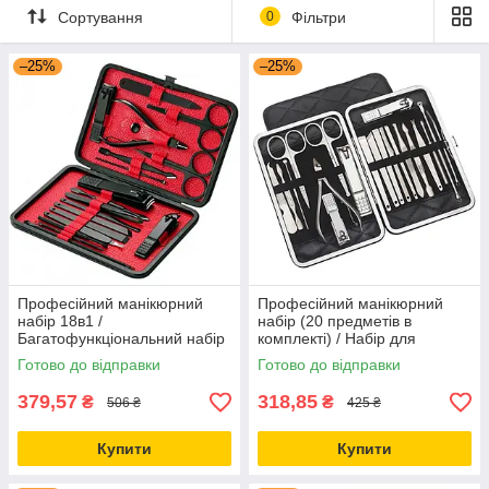
Сортування
0
Фільтри
–25%
–25%
Професійний манікюрний
Професійний манікюрний
набір 18в1 /
набір (20 предметів в
Багатофункціональний набір
комплекті) / Набір для
для манікюру у футлярі
манікюру у футлярі
Готово до відправки
Готово до відправки
379,57
318,85
₴
₴
506 ₴
425 ₴
Купити
Купити