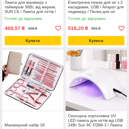
Лампа для манікюру з
Електрична пемза для ніг з 2
таймером 36Вт, від мережі,
насадками, USB / Апарат для
SUN C6 / Лампа для нігтів /
педикюру / Пилка для ніг
Сушарка для нігтів
Готово до відправки
Готово до відправки
469,57
518,20
₴
₴
626 ₴
691 ₴
Купити
Купити
–25%
Сенсорна портативна UV
LED лампа для нігтів від USB
Манікюрний набір 18
24Вт Sun 9C FD88-3 / Лампа