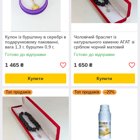
Кулон із бурштину в серебрі в
Чоловічий браслет із
подарунковому пакованні,
натурального каменю АГАТ зі
вага 1,3 г, бурштин 0,9 г,
сріблом чорний матовий
срібло 0,4 г
полірований у подарунковій
Готово до відправки
Готово до відправки
коробці 38,9 г
1 465
1 650
₴
₴
Купити
Купити
Топ продажів
Топ продажів
–20%