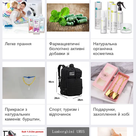
Легке прання
Фармацевтичні
Натуральна
біологічно активні
органічна
добавки зі
косметика
стандартизирован
их екстрактів
Прикраси з
Спорт, туризм і
Подарунки,
натуральних
відпочинок
захоплення й хобі
каменів: бурштин,
агат, нефрит,
авантюрин,
вулканічний камінь