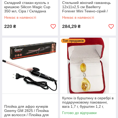
Складний стакан-кухоль з
Стильний жіночий гаманець
кришкою Silicon Magic Cup
12х11х2,5 см Baellerry
350 мл, Сіра / Складана
Forever Mini Темно-сірий /
термо-чашка для кави
Жіночий замшевий гаманець-
Немає в наявності
Немає в наявності
клатч
220
284,29
₴
₴
Топ продажів
Кулон із бурштину в серебрі в
подарунковому пакованні,
Плойка для афро кучерів
вага 1,7 г, бурштин 1,2 г,
Geemy GM 2825 / Плойка
срібло 0,5 г
Готово до відправки
для волосся / Плойка для