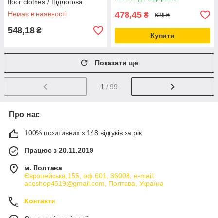
floor clothes / Підлогова
машини
вішалка для одягу та стійка
Немає в наявності
478,45
₴
638 ₴
для взуття
548,18
₴
Купити
Показати ще
1
/ 99
Про нас
100% позитивних з 148 відгуків за рік
Працює з 20.11.2019
м. Полтава
Європейська,155, оф.601, 36008, e-mail:
aceshop4519@gmail.com, Полтава, Україна
Контакти