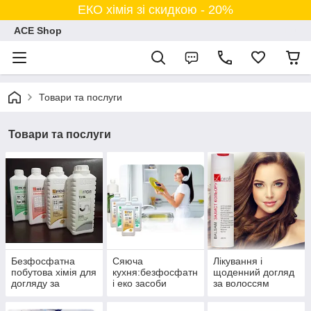
ЕКО хімія зі скидкою - 20%
ACE Shop
Товари та послуги
Товари та послуги
Безфосфатна
Сяюча
Лікування і
побутова хімія для
кухня:безфосфатн
щоденний догляд
догляду за
і еко засоби
за волоссям
кімнатою та
ванною