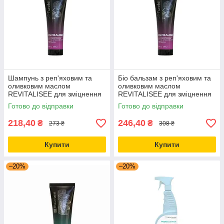
Шампунь з реп'яховим та
Біо бальзам з реп'яховим та
оливковим маслом
оливковим маслом
REVITALISEE для зміцнення
REVITALISEE для зміцнення
та відновлення волосся LA
та відновлення волосся
Готово до відправки
Готово до відправки
FURELLE
218,40
246,40
₴
₴
273 ₴
308 ₴
Купити
Купити
–20%
–20%