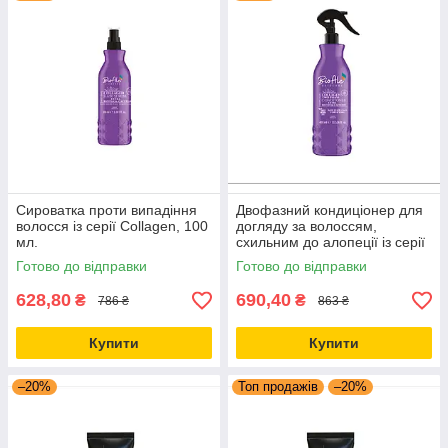
Сироватка проти випадіння
Двофазний кондиціонер для
волосся із серії Collagen, 100
догляду за волоссям,
мл.
схильним до алопеції із серії
«Collagen», 400 мл.
Готово до відправки
Готово до відправки
628,80
690,40
₴
₴
786 ₴
863 ₴
Купити
Купити
–20%
Топ продажів
–20%