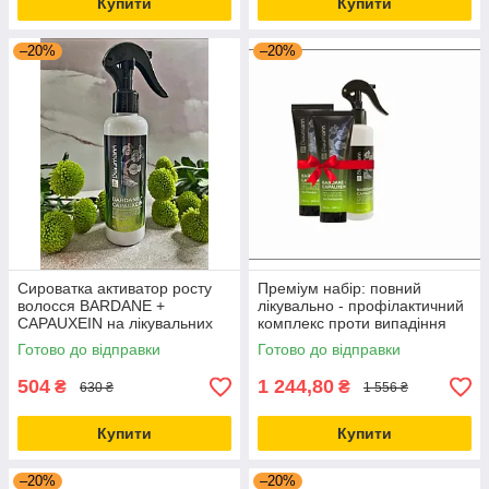
Купити
Купити
–20%
–20%
Сироватка активатор росту
Преміум набір: повний
волосся BARDANE +
лікувально - профілактичний
CAPAUXEIN на лікувальних
комплекс проти випадіння
травах серії DR.BLAUMANN
волосся
Готово до відправки
Готово до відправки
COSMETIQUE
504
1 244,80
₴
₴
630 ₴
1 556 ₴
Купити
Купити
–20%
–20%