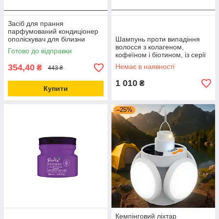
Засіб для прання
парфумований кондиціонер
ополіскувач для білизни
Шампунь проти випадіння
«PERFECTLY SOFT», серії
волосся з колагеном,
Готово до відправки
PROFICO
кофеїном і біотином, із серії
«Collagen», 1000 мл.
354,40
Немає в наявності
₴
443 ₴
1 010
₴
Купити
–25%
Кемпінговий ліхтар