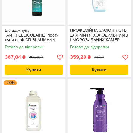
Біо шампунь
ПРОФЕСІЙНА ЗАСІОННІСТЬ
"АNTIPELLICULAIRE" проти
ДЛЯ МИТЯ ХОЛОДИЛЬНИКІВ
лупи серії DR.BLAUMANN
І МОРОЗИЛЬНИХ КАМЕР
COSMÉTIQUE, 250 МЛ
«FRIDGE CLEANER» СЕРІЇ
Готово до відправки
Готово до відправки
BONLAVERTM,650 МЛ.
367,04
359,20
₴
₴
458,80 ₴
449 ₴
Купити
Купити
–20%