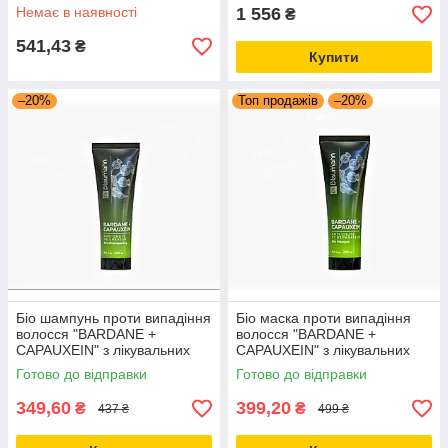
завивки волосся
Немає в наявності
1 556
₴
541,43
₴
Купити
–20%
Топ продажів
–20%
Біо шампунь проти випадіння
Біо маска проти випадіння
волосся "BARDANE +
волосся "BARDANE +
CAPAUXEIN" з лікувальних
CAPAUXEIN" з лікувальних
трав серії DR.BLAUMANN'S
трав серії DR.BLAUMANN'S
Готово до відправки
Готово до відправки
COSMETICS
COSMETICS
349,60
399,20
₴
₴
437 ₴
499 ₴