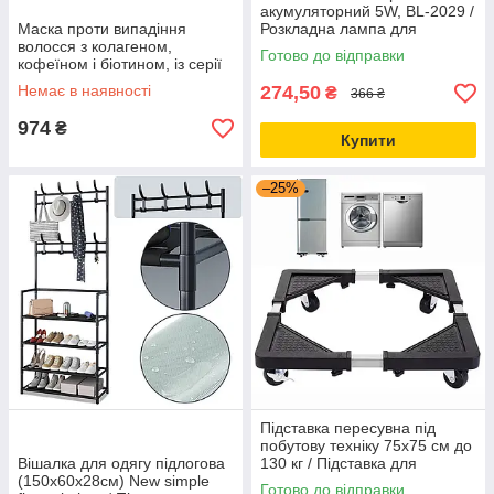
акумуляторний 5W, BL-2029 /
Маска проти випадіння
Розкладна лампа для
волосся з колагеном,
кемпінгу / Підвісний ліхтар
Готово до відправки
кофеїном і біотином, із серії
«Collagen», 500 мл.
Немає в наявності
274,50
₴
366 ₴
974
₴
Купити
–25%
Підставка пересувна під
побутову техніку 75х75 см до
Вішалка для одягу підлогова
130 кг / Підставка для
(150х60х28см) New simple
холодильника та пральної
Готово до відправки