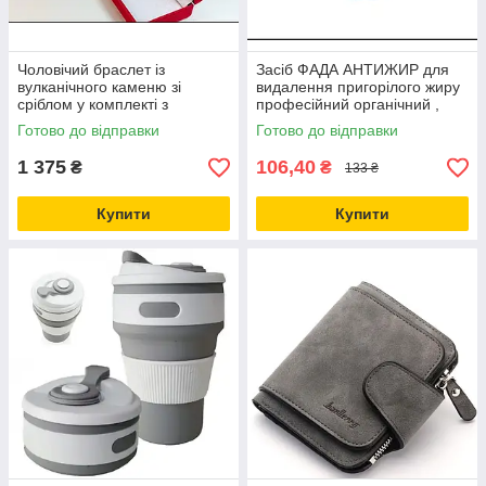
Чоловічий браслет із
Засіб ФАДА АНТИЖИР для
вулканічного каменю зі
видалення пригорілого жиру
сріблом у комплекті з
професійний органічний ,
підвіскою в подарунковій
300 мл
Готово до відправки
Готово до відправки
коробці 38,1 г
1 375
106,40
₴
₴
133 ₴
Купити
Купити