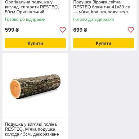
Оригінальна подушка у
Подушка Зірочка світна
вигляді сигарети RESTEQ,
RESTEQ блакитна 41×33 см
50см Оригінальний
— м’яка іграшка-подушка з
подарунок зі змістом)
LED підсвіткою для дітей та
Готово до відправки
Готово до відправки
дорослих, декоративна
599
699
₴
₴
Купити
Купити
Подушка у вигляді поліна
RESTEQ. М'яка подушка
колода 43см, декоративне