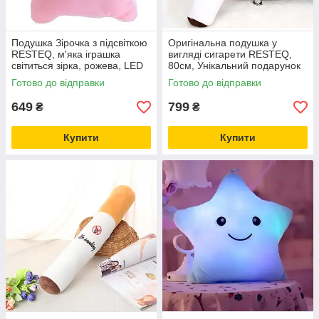
Подушка Зірочка з підсвіткою
Оригінальна подушка у
RESTEQ, м'яка іграшка
вигляді сигарети RESTEQ,
світиться зірка, рожева, LED
80см, Унікальний подарунок
нічник для дітей
зі змістом)
Готово до відправки
Готово до відправки
649
799
₴
₴
Купити
Купити