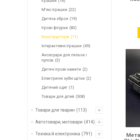
іграшки
16
М'які іграшки
22
Дитяча зброя
19
Ігрові фігурки
83
Конструктори
11
Інтерактивні іграшки
49
Аксесуари для ляльок і
пупсів
3
Дитячі ігрові намети
2
Електричні зубні щітки
2
Дитячий одяг
1
Товари для дітей
508
Товари для тварин
113
Автотовари, мотовари
414
Техніка й електроніка
791
Мета