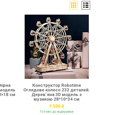
лірна
Конструктор Robotime
 модель
Оглядове колесо 232 деталей.
8×18 см
Дерев`яна 3D модель з
музикою 28*10*34 см
1 599 ₴
Готово до відправки