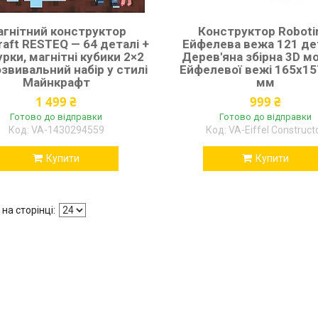
гнітний конструктор
Конструктор Robot
raft RESTEQ — 64 деталі +
Ейфелева вежа 121 де
урки, магнітні кубики 2×2
Дерев'яна збірна 3D м
озвивальний набір у стилі
Ейфелевої вежі 165х1
Майнкрафт
мм
1 499 ₴
999 ₴
Готово до відправки
Готово до відправки
VA-1430294559
VA-Eiffel Construct
Купити
Купити