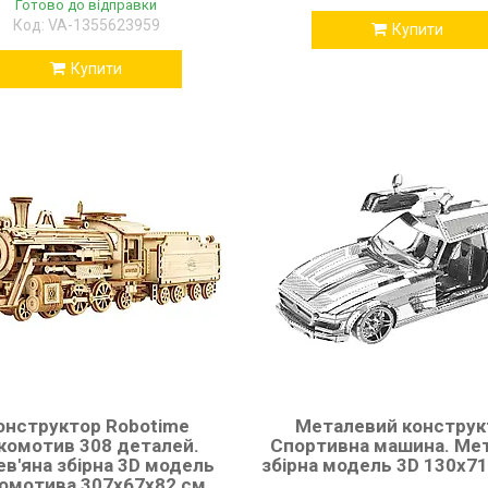
Готово до відправки
VA-1355623959
Купити
Купити
онструктор Robotime
Металевий конструк
комотив 308 деталей.
Спортивна машина. Ме
в'яна збірна 3D модель
збірна модель 3D 130х7
омотива 307х67х82 см