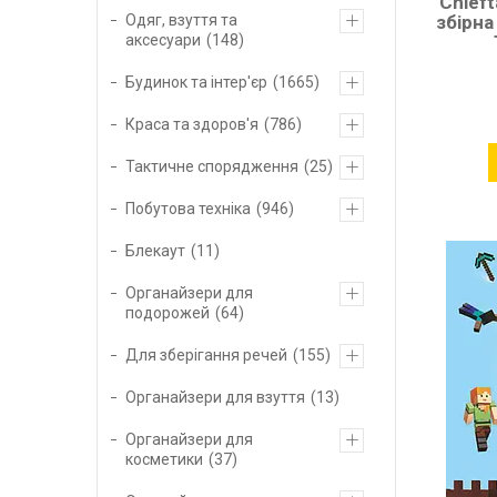
Chief
Одяг, взуття та
збірна
аксесуари
148
Будинок та інтер'єр
1665
Краса та здоров'я
786
Тактичне спорядження
25
Побутова техніка
946
Блекаут
11
Органайзери для
подорожей
64
Для зберігання речей
155
Органайзери для взуття
13
Органайзери для
косметики
37