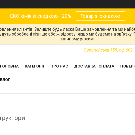
ЕКО хімія зі скидкою - 20%
Товар зі скидкою
овлення клієнтів. Залиште будь ласка Ваше замовлення та ми най
 будуть оброблені пізніше або ж відразу, якщо ми будемо на зв"язку
звичному режимі.
Європейська,155, оф.601, 
ГОЛОВНА
КАТЕГОРІЇ
ПРО НАС
ДОСТАВКА І ОПЛАТА
ПОВЕР
БЛОГ
труктори