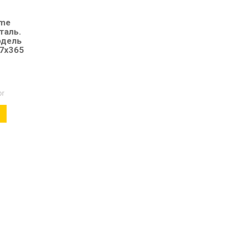
ime
таль.
одель
57х365
or