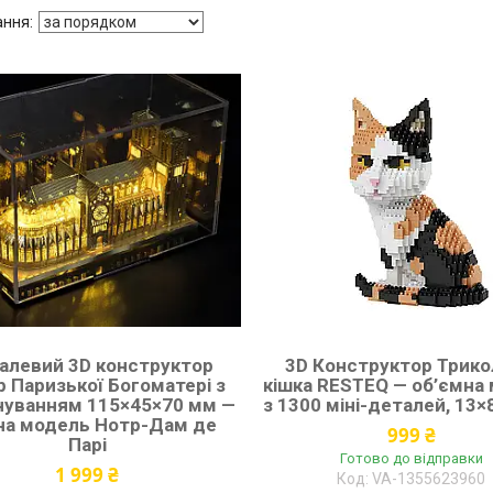
алевий 3D конструктор
3D Конструктор Трико
 Паризької Богоматері з
кішка RESTEQ — об’ємна
ічуванням 115×45×70 мм —
з 1300 міні-деталей, 13×
на модель Нотр-Дам де
999 ₴
Парі
Готово до відправки
1 999 ₴
VA-1355623960