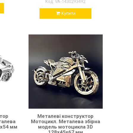
VA-1430293492
Купити
тор
Металеві конструктор
талева
Мотоцикл. Металева збірна
1х54 мм
модель мотоцикла 3D
128х45х67 мм