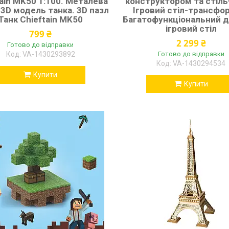
tain MK50 1:100. Металева
конструктором та стіль
 3D модель танка. 3D пазл
Ігровий стіл-трансфо
Танк Chieftain MK50
Багатофункціональний 
ігровий стіл
799 ₴
2 299 ₴
Готово до відправки
VA-1430293892
Готово до відправки
VA-1430294534
Купити
Купити