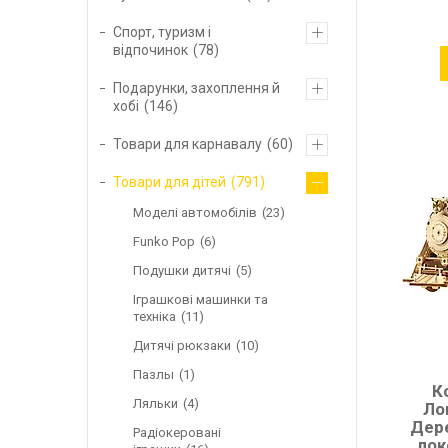
Спорт, туризм і
відпочинок
78
Подарунки, захоплення й
хобі
146
Товари для карнавалу
60
Товари для дітей
791
Моделі автомобілів
23
Funko Pop
6
Подушки дитячі
5
Іграшкові машинки та
техніка
11
Дитячі рюкзаки
10
Пазлы
1
К
Ляльки
4
Ло
Дере
Радіокеровані
лок