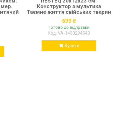
чиком.
RESTEQ 20х12х23 см.
рмер.
Конструктор з мультика
дитячий
Таємне життя свійських тварин
699 ₴
Готово до відправки
VA-1430294543
Купити