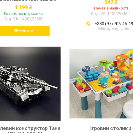
549 ₴
1 199 ₴
Немає в наявності
Готово до відправки
VA-1430293691
VA-1430293580
+380 (97) 706-45-1
Менеджер Олег
Купити
левий конструктор Танк
Ігровий столик з