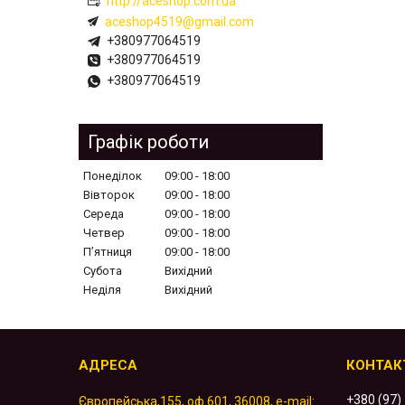
http://aceshop.com.ua
aceshop4519@gmail.com
+380977064519
+380977064519
+380977064519
Графік роботи
Понеділок
09:00
18:00
Вівторок
09:00
18:00
Середа
09:00
18:00
Четвер
09:00
18:00
Пʼятниця
09:00
18:00
Субота
Вихідний
Неділя
Вихідний
+380 (97)
Європейська,155, оф.601, 36008, e-mail: