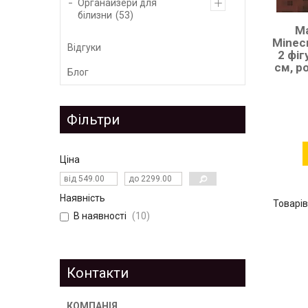
Органайзери для
білизни
53
Ма
Minec
Відгуки
2 фіг
см, р
Блог
Фільтри
Ціна
Наявність
В наявності
10
Контакти