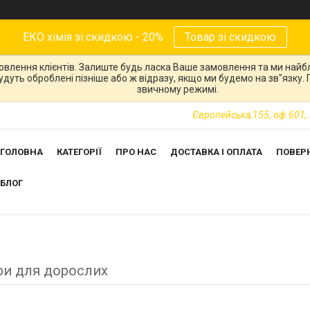
ЕКО хімія зі скидкою - 20%
Товар зі скидкою
овлення клієнтів. Залиште будь ласка Ваше замовлення та ми най
 будуть оброблені пізніше або ж відразу, якщо ми будемо на зв"язку
звичному режимі.
Європейська,155, оф.601, 
ГОЛОВНА
КАТЕГОРІЇ
ПРО НАС
ДОСТАВКА І ОПЛАТА
ПОВЕР
БЛОГ
ри для дорослих