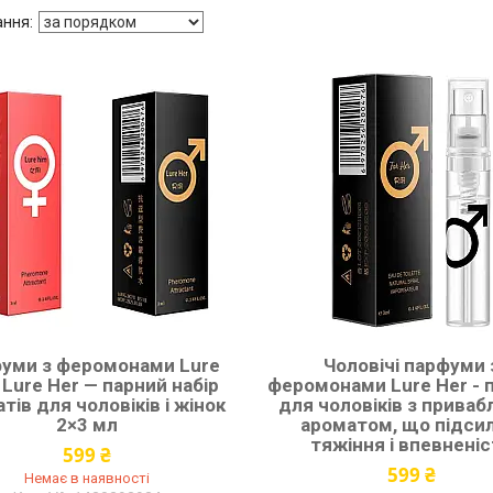
уми з феромонами Lure
Чоловічі парфуми 
і Lure Her — парний набір
феромонами Lure Her -
тів для чоловіків і жінок
для чоловіків з прива
2×3 мл
ароматом, що підси
тяжіння і впевнені
599 ₴
599 ₴
Немає в наявності