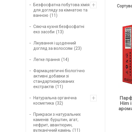
Безфосфатна побутова хімія
для догляду за кімнатою та
ванною
11
Сяюча кухня:безфосфатні
еко засоби
13
Лікування і щоденний
догляд за волоссям
23
Легке прання
14
Фармацевтичні біологічно
активні добавки зі
стандартизированих
екстрактів
11
Парф
Натуральна органічна
Him 
косметика
32
арома
Прикраси з натуральних
каменів: бурштин, агат,
нефрит, авантюрин,
вулканічний камінь
11