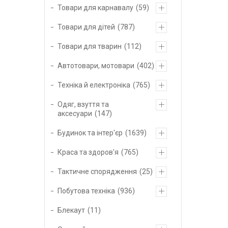
Товари для карнавалу
59
Товари для дітей
787
Товари для тварин
112
Автотовари, мотовари
402
Техніка й електроніка
765
Одяг, взуття та
аксесуари
147
Будинок та інтер'єр
1639
Краса та здоров'я
765
Тактичне спорядження
25
Побутова техніка
936
Блекаут
11