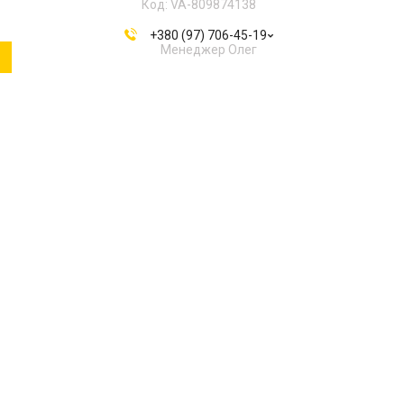
VA-809874138
+380 (97) 706-45-19
Менеджер Олег