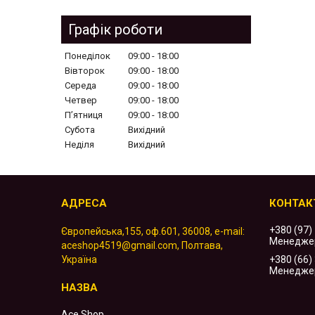
Графік роботи
Понеділок
09:00
18:00
Вівторок
09:00
18:00
Середа
09:00
18:00
Четвер
09:00
18:00
Пʼятниця
09:00
18:00
Субота
Вихідний
Неділя
Вихідний
+380 (97)
Європейська,155, оф.601, 36008, e-mail:
Менедже
aceshop4519@gmail.com, Полтава,
Україна
+380 (66)
Менедже
Ace Shop