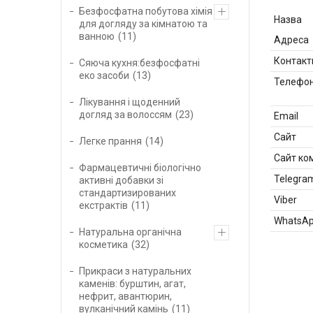
Безфосфатна побутова хімія
для догляду за кімнатою та
ванною
11
Сяюча кухня:безфосфатні
еко засоби
13
Лікування і щоденний
догляд за волоссям
23
Легке прання
14
Фармацевтичні біологічно
активні добавки зі
стандартизированих
екстрактів
11
Натуральна органічна
косметика
32
Прикраси з натуральних
каменів: бурштин, агат,
нефрит, авантюрин,
вулканічний камінь
11