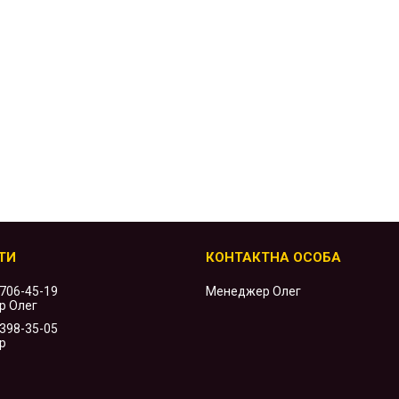
 706-45-19
Менеджер Олег
р Олег
 398-35-05
р