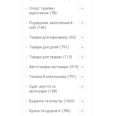
Спорт, туризм і
відпочинок
78
Подарунки, захоплення й
хобі
146
Товари для карнавалу
60
Товари для дітей
791
Товари для тварин
113
Автотовари, мотовари
414
Техніка й електроніка
791
Одяг, взуття та
аксесуари
148
Будинок та інтер'єр
1665
Краса та здоров'я
786