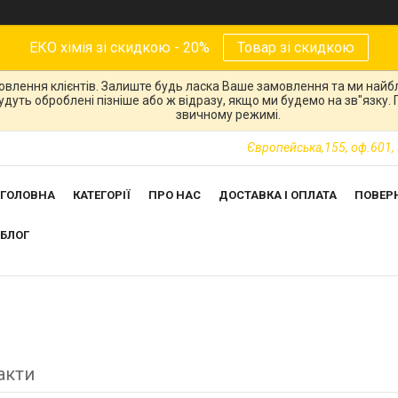
ЕКО хімія зі скидкою - 20%
Товар зі скидкою
овлення клієнтів. Залиште будь ласка Ваше замовлення та ми най
 будуть оброблені пізніше або ж відразу, якщо ми будемо на зв"язку
звичному режимі.
Європейська,155, оф.601, 
ГОЛОВНА
КАТЕГОРІЇ
ПРО НАС
ДОСТАВКА І ОПЛАТА
ПОВЕР
БЛОГ
акти