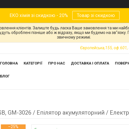
ЕКО хімія зі скидкою - 20%
Товар зі скидкою
овлення клієнтів. Залиште будь ласка Ваше замовлення та ми най
 будуть оброблені пізніше або ж відразу, якщо ми будемо на зв"язку
звичному режимі.
Європейська,155, оф.601, 
ГОЛОВНА
КАТЕГОРІЇ
ПРО НАС
ДОСТАВКА І ОПЛАТА
ПОВЕР
БЛОГ
USB, GM-3026 / Епілятор акумуляторний / Елект
–25%