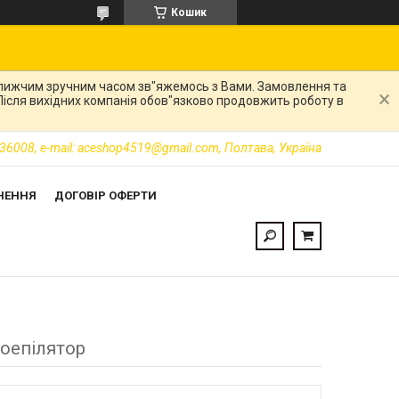
Кошик
ближчим зручним часом зв"яжемось з Вами. Замовлення та
. Після вихідних компанія обов"язково продовжить роботу в
36008, e-mail: aceshop4519@gmail.com, Полтава, Україна
НЕННЯ
ДОГОВІР ОФЕРТИ
роепілятор