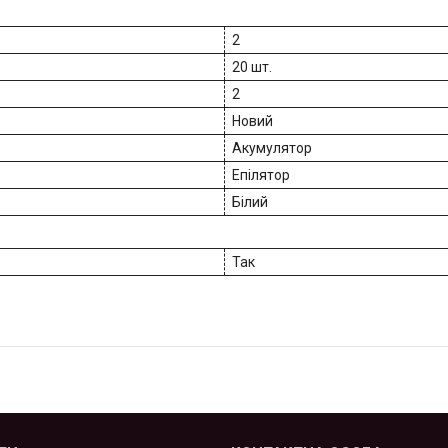
2
20 шт.
2
Новий
Акумулятор
Епілятор
Білий
Так