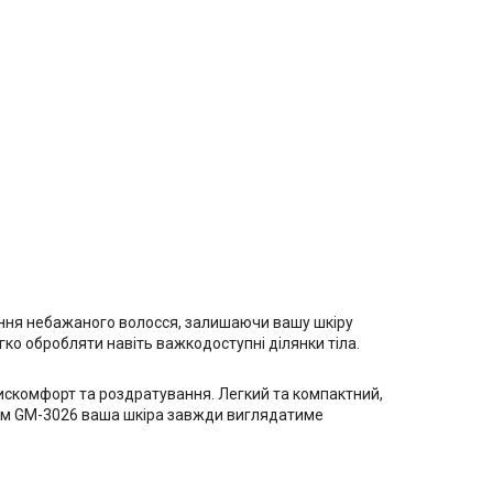
ення небажаного волосся, залишаючи вашу шкіру
ко обробляти навіть важкодоступні ділянки тіла.
 дискомфорт та роздратування. Легкий та компактний,
ором GM-3026 ваша шкіра завжди виглядатиме