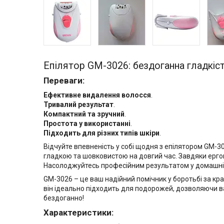
Епілятор GM-3026: бездоганна гладкіст
Переваги:
Ефективне видалення волосся
.
Тривалий результат
.
Компактний та зручний
.
Простота у використанні
.
Підходить для різних типів шкіри
.
Відчуйте впевненість у собі щодня з епілятором GM-
гладкою та шовковистою на довгий час. Завдяки ергон
Насолоджуйтесь професійним результатом у домашніх 
GM-3026 – це ваш надійний помічник у боротьбі за кра
він ідеально підходить для подорожей, дозволяючи в
бездоганно!
Характеристики: