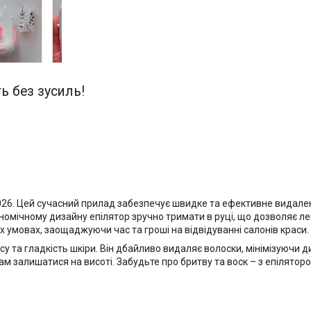
ь без зусиль!
3026. Цей сучасний прилад забезпечує швидке та ефективне видал
омічному дизайну епілятор зручно тримати в руці, що дозволяє лег
умовах, заощаджуючи час та гроші на відвідуванні салонів краси.
су та гладкість шкіри. Він дбайливо видаляє волоски, мінімізуючи
ам залишатися на висоті. Забудьте про бритву та воск – з епілят