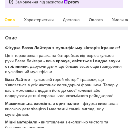
Замовлення під захистом
Опис
Характеристики
Доставка
Оплата
Умови п
Опис
Фігурка Базза Лайтера з мультфільму «Історія іграшок»!
Ця інтерактивна іграшка на батарейках відтворює культові
рухи Базза Лайтера
-
вона
крокує, світиться і видає звуки
стрілянини
, даруючи дітям ще більше веселощів і занурення
в улюблений мультфільм.
Базз Лайтер -
культовий герой «Історії іграшок», що
з'являється в усіх частинах легендарної франшизи. Тепер у
вас є можливість додати його до своєї колекції або
подарувати дитині справжнього «космічного рейнджера»!
Максимальна схожість з оригіналом -
фігурка виконана з
високою деталізацією і має такий самий вигляд, як у
мультфільмі.
Міцні матеріали -
виготовлена з екологічно чистого та
безпечного пластику.