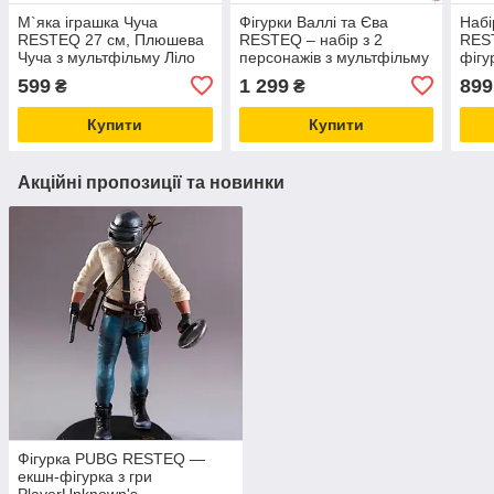
М`яка іграшка Чуча
Фігурки Валлі та Єва
Набі
RESTEQ 27 см, Плюшева
RESTEQ – набір з 2
REST
Чуча з мультфільму Ліло
персонажів з мультфільму
фігу
та Стіч, Іграшка Scrump
WALL-E, 11 см, ПВХ, з
коле
599
1 299
899
₴
₴
Plush
підставкою та
діте
подарунковим пакуванням
Купити
Купити
Акційні пропозиції та новинки
Фігурка PUBG RESTEQ —
екшн-фігурка з гри
PlayerUnknown's