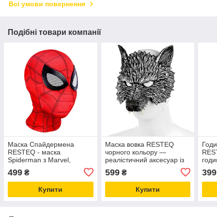
Всі умови повернення
Подібні товари компанії
Маска Спайдермена
Маска вовка RESTEQ
Годи
RESTEQ - маска
чорного кольору —
RES
Spiderman з Marvel,
реалістичний аксесуар із
годи
якісний костюмний
поліуретанової піни для
сніт
499
599
399
₴
₴
аксесуар для косплею,
костюмів, свят та
стил
вечірок і Геловіну
фотосесій
шану
Купити
Купити