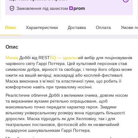
Замовлення під захистом
Опис
Характеристики
Доставка
Оплата
Умови п
Опис
Маска
Доббі від REST
EQ — ідеальн
ий вибір для поціновувачів
чарівного світу Гаррі Поттера. Цей культовий персонаж став
символом добра, вірності та свободи, і тепер його образ може
ожити на вашій вечірці, маскараді або косплей-фестивалі.
Маска виконана з м’якої та еластичної гуми, що робить її
комфортною навіть при тривалому носінні.
Реалістичне обличчя Доббі з великими очима, довгим носом
та виразними вухами ретельно опрацьоване, щоб
максимально точно передати характер героя. Завдяки
вільному універсальному розміру вона підходить більшості
дорослих. Маска підходить як для Хелловіну, так і для
театральних постановок, фотосесій або як незвичайний
подарунок шанувальникам Гаррі Поттера.