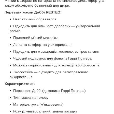
М’який матеріал не натирає та не викликає дискомфорту, а
також абсолютно безпечний для шкіри.
Переваги маски Доббі RESTEQ:
Реалістичний образ героя
Підходить для більшості дорослих — універсальний
розмір
Приємний м’який матеріал
Легка та комфортна у використанні
Підходить для маскарадів, косплею, вечірок та свят
Чудовий подарунок для фанатів Гаррі Поттера
Можна використовувати для колекції або фотосетів
Зносостійка — підходить для багаторазового
використання
Характеристики:
Персонаж: Доббі (домовик з Гаррі Поттера)
Тип: маска на голову
Матеріал: гума (м’яка резина)
Розмір: універсальний, вільна посадка