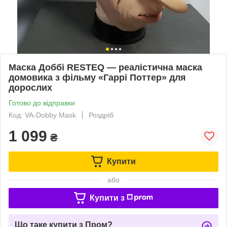
Маска Доббі RESTEQ — реалістична маска
домовика з фільму «Гаррі Поттер» для
дорослих
Готово до відправки
Код: VA-Dobby Mask
Роздріб
1 099
₴
Купити
або
Купити з
Що таке купити з Пром?