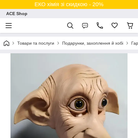
ЕКО хімія зі скидкою - 20%
ACE Shop
Товари та послуги
Подарунки, захоплення й хобі
Гар