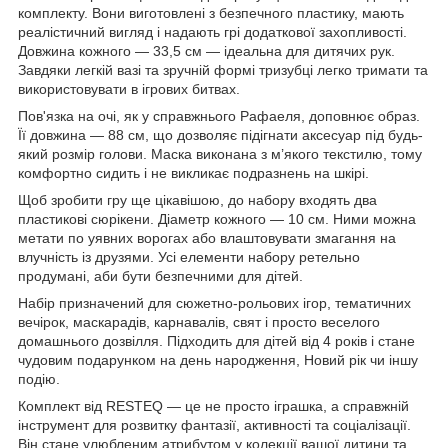
комплекту. Вони виготовлені з безпечного пластику, мають
реалістичний вигляд і надають грі додаткової захопливості.
Довжина кожного — 33,5 см — ідеальна для дитячих рук.
Завдяки легкій вазі та зручній формі тризубці легко тримати та
використовувати в ігрових битвах.
Пов'язка на очі, як у справжнього Рафаеля, доповнює образ.
Її довжина — 88 см, що дозволяє підігнати аксесуар під будь-
який розмір голови. Маска виконана з м’якого текстилю, тому
комфортно сидить і не викликає подразнень на шкірі.
Щоб зробити гру ще цікавішою, до набору входять два
пластикові сюрікени. Діаметр кожного — 10 см. Ними можна
метати по уявних ворогах або влаштовувати змагання на
влучність із друзями. Усі елементи набору ретельно
продумані, аби бути безпечними для дітей.
Набір призначений для сюжетно-рольових ігор, тематичних
вечірок, маскарадів, карнавалів, свят і просто веселого
домашнього дозвілля. Підходить для дітей від 4 років і стане
чудовим подарунком на день народження, Новий рік чи іншу
подію.
Комплект від RESTEQ — це не просто іграшка, а справжній
інструмент для розвитку фантазії, активності та соціалізації.
Він стане улюбленим атрибутом у колекції вашої дитини та