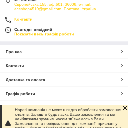
Європейська,155, оф.601, 36008, e-mail:
aceshop4519@gmail.com, Полтава, Україна
Контакти
Сьогодні вихідний
Показати весь графік роботи
Про нас
Контакти
Доставка та оплата
Графік роботи
Повна версія сайту
Наразі компанія не може швидко обробляти замовлення
клієнтів. Залиште будь ласка Ваше замовлення та ми
найближчим зручним часом зв"яжемось з Вами.
Сайт створено на маркетплейсі
Prom.ua
Замовлення та повідомлення для компанії, прислані у