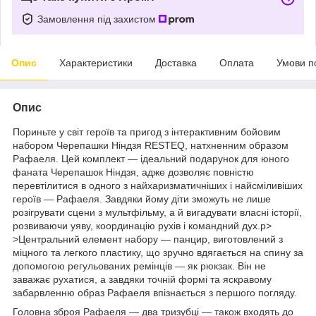
Замовлення під захистом
Опис
Характеристики
Доставка
Оплата
Умови п
Опис
Пориньте у світ героїв та пригод з інтерактивним бойовим
набором Черепашки Ніндзя RESTEQ, натхненним образом
Рафаеля. Цей комплект — ідеальний подарунок для юного
фаната Черепашок Ніндзя, адже дозволяє повністю
перевтілитися в одного з найхаризматичніших і найсміливіших
героїв — Рафаеля. Завдяки йому діти зможуть не лише
розігрувати сцени з мультфільму, а й вигадувати власні історії,
розвиваючи уяву, координацію рухів і командний дух.p>
>Центральний елемент набору — панцир, виготовлений з
міцного та легкого пластику, що зручно вдягається на спину за
допомогою регульованих ремінців — як рюкзак. Він не
заважає рухатися, а завдяки точній формі та яскравому
забарвленню образ Рафаеля впізнається з першого погляду.
Головна зброя Рафаеля — два тризубці — також входять до