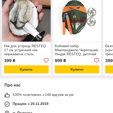
Ніж для устриць RESTEQ
Бойовий набір
Безп
17 см устричний ніж
Мікеланджело Черепашки
(нун
нержавіюча сталь
Ніндзя RESTEQ, дитячий
трен
професійний ніж для
набір зі зброєю пов`язкою
Нунч
399
999
399
₴
₴
розкриття устриць
панцирем та сюрикенами
покр
Купити
Купити
Про нас
100% позитивних з 148 відгуків за рік
Працює з 20.11.2019
м. Полтава