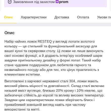
Замовлення під захистом
Опис
Характеристики
Доставка
Оплата
Умови п
Опис
Набір чайних ложок RESTEQ у вигляді лопати золотого
кольору — це стильний та функціональний аксесуар для
вашої кухні та сервіровки столу. Ці ложки не лише виконують
свої основні функції, а й додають інтер’єру особливий шарм
завдяки оригінальному дизайну у формі лопат. Такий набір
стане чудовим подарунком для любителів гарного та
незвичайного посуду або для тих, хто цінує практичність з
елементами естетики.
Виготовлені з харчової нержавної сталі 304, ложки мають
високий рівень міцності та довговічності. Склад сталі включає
низький вміст вуглецю, близько 20% хрому і 10% нікелю, що
забезпечує стійкість до корозії та впливу високих температур.
Завдяки цим характеристикам ложки зберігають блиск і
привабливий зовнішній вигляд навіть при частому
використанні та митті.