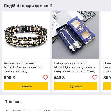
Подібні товари компанії
Чоловічий браслет
Набір чайних ложок
Пода
RESTEQ із нержавіючої
RESTEQ у вигляді лопати
кав
сталі у вигляді
з нержавіючої сталі, 2 шт,
підс
мотоциклетного ланцюга,
стильні сріблясті ложки
2 зо
699
449
899
₴
₴
чорно-золотий
Купити
Купити
Про нас
100% позитивних з 152 відгуків за рік