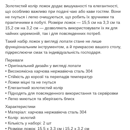
Золотистий колір ложок додає вишуканості та елегантності,
що особливо важливо при подачі чаю або кави гостям. Вони
не гнуться і легко очищуються, що робить їх зручними та
практичними в побуті. Розміри ложок — 15,5 см на 3,3 см та
15,2 см на 3,2 см — дозволяють використовувати їх як для
чайних церемоній, так і для повсякденних потреб.
Такий набір ложок у вигляді лопати стане не лише
функціональним інструментом, а й прикрасою вашого столу,
підкреслюючи смак та індивідуальність господаря.
Переваги
• Оригінальний дизайн у вигляді лопати
• Високоякісна харчова нержавіюча сталь 304
• Стійкість до корозії та перепадів температур
• Ложки міцні та не гнуться
• Елегантний золотистий колір
• Підходять для повсякденного використання та сервіровки
• Легко миються та зберігають блиск
Характеристики
• Матеріал: харчова нержавіюча сталь 304
• Колір: золотий
• Кількість у наборі: 2 шт
• Розміри ложок: 15,5 х 3,3 см і 15,2 х 3,2 см